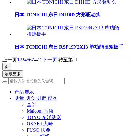
日本 TONICHI 东日 DH10D 方形驱动头
日本 TONICHI 东日 RSP19N2X13 单功能扭矩扳手
...
上一页
1
2
3
4
5
6
7
12
下一页
转至第
加载更多
产品展示
测量 测会 测定 仪器
全部
Malcom 马康
TOYO 东洋测器
OSAKI 大崎
FUSO 扶桑