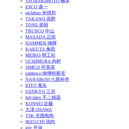
TSUBAKIMOTO 椿本
ESCO 喜一
nichiban 米琪邦
TAKANO 高野
TONE 前田
TRUSCO 中山
MASADA 正田
HAMMER 锤牌
KAKUTA 角田
MEIKO 明工社
UCHIMURA 内村
SIMCO 司美高
nabtesco 纳博特斯克
NANABOSI 七星科学
KITO 鬼头
SANKYO 三共
fuji latex 不二精器
KONSEI 近藤
大泽 OSAWA
TSK 关西电热
IKEUCHI 池内
kitz 开滋