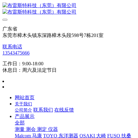
广东省
东莞市樟木头镇东深路樟木头段598号7栋201室
联系电话
13543475666
工作日：9:00-18:00
休息日：周六及法定节日
网站首页
关于我们
联系我们
在线反馈
公司简介
产品展示
全部
测量 测会 测定 仪器
Malcom 马康
TOYO 东洋测器
OSAKI 大崎
FUSO 扶桑