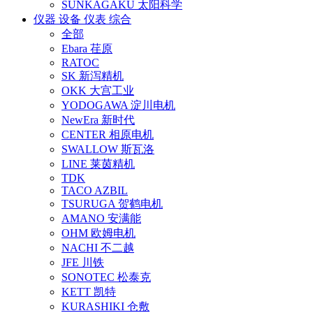
SUNKAGAKU 太阳科学
仪器 设备 仪表 综合
全部
Ebara 荏原
RATOC
SK 新泻精机
OKK 大宫工业
YODOGAWA 淀川电机
NewEra 新时代
CENTER 相原电机
SWALLOW 斯瓦洛
LINE 莱茵精机
TDK
TACO AZBIL
TSURUGA 贺鹤电机
AMANO 安满能
OHM 欧姆电机
NACHI 不二越
JFE 川铁
SONOTEC 松泰克
KETT 凯特
KURASHIKI 仓敷