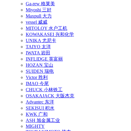
Ga-rew 格莱美
Miyoshi 三好
Maxpull 大力
vessel 威威
MITOLOY 水户工机
KOWAKASEI 兴和化学
UNIKA 尤尼卡
TAIYO 太洋
IWATA 岩田
INFLIDGE 英富丽
HOZAN 宝山
SUIDEN 瑞电
Victor 胜利
IMAO 今尾
CHUCK 小林铁工
OSAKAJACK 大阪杰克
Advantec 东洋
SEKISUI 积水
KWK 广和
ASH 旭金属工业
MIGHTY