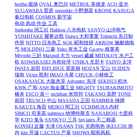
horiba 堀场
OVAL 奥巴尔
METROL 美德龙
ACO 亚光
SUGAWARA 菅原
onosokki 小野测器
KRONE
KASUGA
春日电机
COSMOS 新宇宙
电动 风动 作业 工具
Junkosha 润工社
Hakkou 八光电机
SANYO 山洋电气
YOSHITAKE 耀希达凯
Daiwa 大和電業
Tohnichi 东日制
作所
NITTO 日东电工
SGK 昭和技研
ARROW 施耐德电
气
MOLDINO 三菱
Yuko 有光工业
Ga-rew 格莱美
Miyoshi 三好
Maxpull 大力
vessel 威威
MITOLOY 水户工
机
KOWAKASEI 兴和化学
UNIKA 尤尼卡
TAIYO 太洋
IWATA 岩田
INFLIDGE 英富丽
HOZAN 宝山
SUIDEN
瑞电
Victor 胜利
IMAO 今尾
CHUCK 小林铁工
OSAKAJACK 大阪杰克
Advantec 东洋
SEKISUI 积水
KWK 广和
ASH 旭金属工业
MIGHTY
TSUBAKIMOTO
椿本
ESCO 喜一
nichiban 米琪邦
TAKANO 高野
TONE
前田
TRUSCO 中山
MASADA 正田
HAMMER 锤牌
KAKUTA 角田
MEIKO 明工社
UCHIMURA 内村
SIMCO 司美高
nabtesco 纳博特斯克
NANABOSI 七星科
学
KITO 鬼头
SANKYO 三共
fuji latex 不二精器
KONSEI 近藤
大泽 OSAWA
TSK 关西电热
IKEUCHI 池
内
kitz 开滋
CACTUS 产基
SHOWA 昭和风机