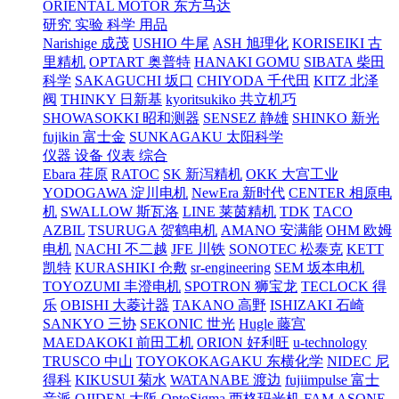
ORIENTAL MOTOR 东方马达
研究 实验 科学 用品
Narishige 成茂
USHIO 牛尾
ASH 旭理化
KORISEIKI 古
里精机
OPTART 奥普特
HANAKI GOMU
SIBATA 柴田
科学
SAKAGUCHI 坂口
CHIYODA 千代田
KITZ 北泽
阀
THINKY 日新基
kyoritsukiko 共立机巧
SHOWASOKKI 昭和测器
SENSEZ 静雄
SHINKO 新光
fujikin 富士金
SUNKAGAKU 太阳科学
仪器 设备 仪表 综合
Ebara 荏原
RATOC
SK 新泻精机
OKK 大宫工业
YODOGAWA 淀川电机
NewEra 新时代
CENTER 相原电
机
SWALLOW 斯瓦洛
LINE 莱茵精机
TDK
TACO
AZBIL
TSURUGA 贺鹤电机
AMANO 安满能
OHM 欧姆
电机
NACHI 不二越
JFE 川铁
SONOTEC 松泰克
KETT
凯特
KURASHIKI 仓敷
sr-engineering
SEM 坂本电机
TOYOZUMI 丰澄电机
SPOTRON 狮宝龙
TECLOCK 得
乐
OBISHI 大菱计器
TAKANO 高野
ISHIZAKI 石崎
SANKYO 三协
SEKONIC 世光
Hugle 藤宫
MAEDAKOKI 前田工机
ORION 好利旺
u-technology
TRUSCO 中山
TOYOKOKAGAKU 东横化学
NIDEC 尼
得科
KIKUSUI 菊水
WATANABE 渡边
fujiimpulse 富士
音派
OJIDEN 大阪
OptoSigma 西格玛光机
FAM
ASONE