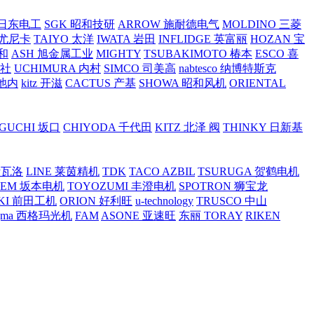
O 日东电工
SGK 昭和技研
ARROW 施耐德电气
MOLDINO 三菱
 尤尼卡
TAIYO 太洋
IWATA 岩田
INFLIDGE 英富丽
HOZAN 宝
和
ASH 旭金属工业
MIGHTY
TSUBAKIMOTO 椿本
ESCO 喜
工社
UCHIMURA 内村
SIMCO 司美高
nabtesco 纳博特斯克
 池内
kitz 开滋
CACTUS 产基
SHOWA 昭和风机
ORIENTAL
GUCHI 坂口
CHIYODA 千代田
KITZ 北泽 阀
THINKY 日新基
斯瓦洛
LINE 莱茵精机
TDK
TACO AZBIL
TSURUGA 贺鹤电机
SEM 坂本电机
TOYOZUMI 丰澄电机
SPOTRON 狮宝龙
KI 前田工机
ORION 好利旺
u-technology
TRUSCO 中山
igma 西格玛光机
FAM
ASONE 亚速旺
东丽 TORAY
RIKEN