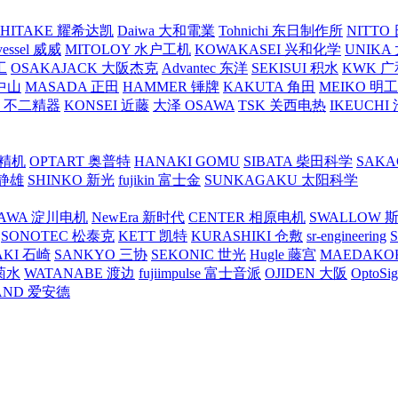
SHITAKE 耀希达凯
Daiwa 大和電業
Tohnichi 东日制作所
NITT
vessel 威威
MITOLOY 水户工机
KOWAKASEI 兴和化学
UNIKA
工
OSAKAJACK 大阪杰克
Advantec 东洋
SEKISUI 积水
KWK 广
 中山
MASADA 正田
HAMMER 锤牌
KAKUTA 角田
MEIKO 明
atex 不二精器
KONSEI 近藤
大泽 OSAWA
TSK 关西电热
IKEUCHI
里精机
OPTART 奥普特
HANAKI GOMU
SIBATA 柴田科学
SAKA
 静雄
SHINKO 新光
fujikin 富士金
SUNKAGAKU 太阳科学
AWA 淀川电机
NewEra 新时代
CENTER 相原电机
SWALLOW 
SONOTEC 松泰克
KETT 凯特
KURASHIKI 仓敷
sr-engineering
AKI 石崎
SANKYO 三协
SEKONIC 世光
Hugle 藤宫
MAEDAKO
 菊水
WATANABE 渡边
fujiimpulse 富士音派
OJIDEN 大阪
OptoS
AND 爱安德