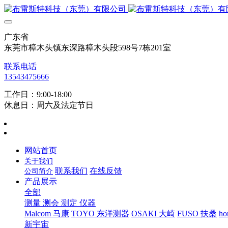
广东省
东莞市樟木头镇东深路樟木头段598号7栋201室
联系电话
13543475666
工作日：9:00-18:00
休息日：周六及法定节日
网站首页
关于我们
联系我们
在线反馈
公司简介
产品展示
全部
测量 测会 测定 仪器
Malcom 马康
TOYO 东洋测器
OSAKI 大崎
FUSO 扶桑
ho
新宇宙