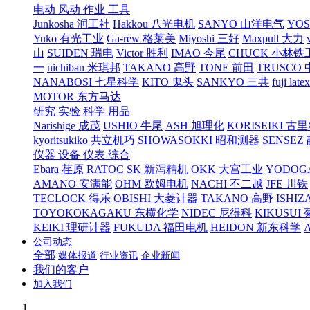
电动 风动 作业 工具
Junkosha 润工社
Hakkou 八光电机
SANYO 山洋电气
YO
Yuko 有光工业
Ga-rew 格莱美
Miyoshi 三好
Maxpull 大力
山
SUIDEN 瑞电
Victor 胜利
IMAO 今尾
CHUCK 小林铁
一
nichiban 米琪邦
TAKANO 高野
TONE 前田
TRUSCO
NANABOSI 七星科学
KITO 鬼头
SANKYO 三共
fuji l
MOTOR 东方马达
研究 实验 科学 用品
Narishige 成茂
USHIO 牛尾
ASH 旭理化
KORISEIKI 古
kyoritsukiko 共立机巧
SHOWASOKKI 昭和测器
SENSEZ
仪器 设备 仪表 综合
Ebara 荏原
RATOC
SK 新泻精机
OKK 大宫工业
YODOG
AMANO 安满能
OHM 欧姆电机
NACHI 不二越
JFE 川铁
TECLOCK 得乐
OBISHI 大菱计器
TAKANO 高野
ISHIZ
TOYOKOKAGAKU 东横化学
NIDEC 尼得科
KIKUSUI
KEIKI 理研计器
FUKUDA 福田电机
HEIDON 新东科学
公司动态
全部
媒体报道
行业资讯
企业新闻
我们的客户
加入我们