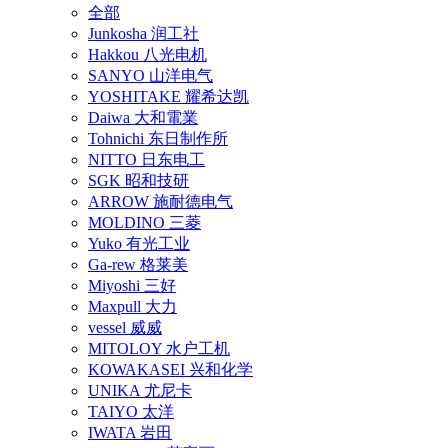
全部
Junkosha 润工社
Hakkou 八光电机
SANYO 山洋电气
YOSHITAKE 耀希达凯
Daiwa 大和電業
Tohnichi 东日制作所
NITTO 日东电工
SGK 昭和技研
ARROW 施耐德电气
MOLDINO 三菱
Yuko 有光工业
Ga-rew 格莱美
Miyoshi 三好
Maxpull 大力
vessel 威威
MITOLOY 水户工机
KOWAKASEI 兴和化学
UNIKA 尤尼卡
TAIYO 太洋
IWATA 岩田