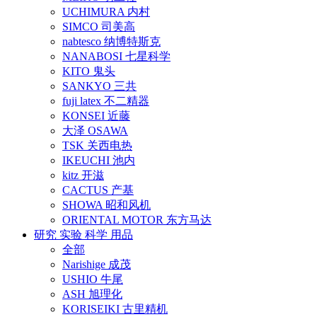
UCHIMURA 内村
SIMCO 司美高
nabtesco 纳博特斯克
NANABOSI 七星科学
KITO 鬼头
SANKYO 三共
fuji latex 不二精器
KONSEI 近藤
大泽 OSAWA
TSK 关西电热
IKEUCHI 池内
kitz 开滋
CACTUS 产基
SHOWA 昭和风机
ORIENTAL MOTOR 东方马达
研究 实验 科学 用品
全部
Narishige 成茂
USHIO 牛尾
ASH 旭理化
KORISEIKI 古里精机