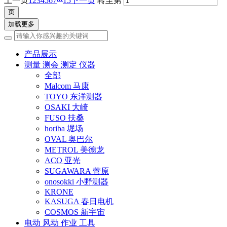
上一页
1
2
3
4
5
6
7
15
下一页
转至第
加载更多
产品展示
测量 测会 测定 仪器
全部
Malcom 马康
TOYO 东洋测器
OSAKI 大崎
FUSO 扶桑
horiba 堀场
OVAL 奥巴尔
METROL 美德龙
ACO 亚光
SUGAWARA 菅原
onosokki 小野测器
KRONE
KASUGA 春日电机
COSMOS 新宇宙
电动 风动 作业 工具