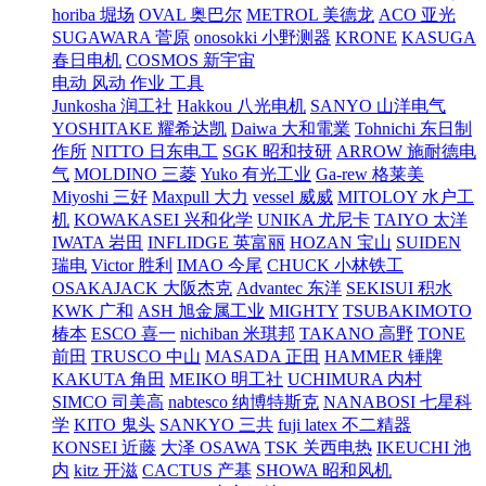
horiba 堀场
OVAL 奥巴尔
METROL 美德龙
ACO 亚光
SUGAWARA 菅原
onosokki 小野测器
KRONE
KASUGA
春日电机
COSMOS 新宇宙
电动 风动 作业 工具
Junkosha 润工社
Hakkou 八光电机
SANYO 山洋电气
YOSHITAKE 耀希达凯
Daiwa 大和電業
Tohnichi 东日制
作所
NITTO 日东电工
SGK 昭和技研
ARROW 施耐德电
气
MOLDINO 三菱
Yuko 有光工业
Ga-rew 格莱美
Miyoshi 三好
Maxpull 大力
vessel 威威
MITOLOY 水户工
机
KOWAKASEI 兴和化学
UNIKA 尤尼卡
TAIYO 太洋
IWATA 岩田
INFLIDGE 英富丽
HOZAN 宝山
SUIDEN
瑞电
Victor 胜利
IMAO 今尾
CHUCK 小林铁工
OSAKAJACK 大阪杰克
Advantec 东洋
SEKISUI 积水
KWK 广和
ASH 旭金属工业
MIGHTY
TSUBAKIMOTO
椿本
ESCO 喜一
nichiban 米琪邦
TAKANO 高野
TONE
前田
TRUSCO 中山
MASADA 正田
HAMMER 锤牌
KAKUTA 角田
MEIKO 明工社
UCHIMURA 内村
SIMCO 司美高
nabtesco 纳博特斯克
NANABOSI 七星科
学
KITO 鬼头
SANKYO 三共
fuji latex 不二精器
KONSEI 近藤
大泽 OSAWA
TSK 关西电热
IKEUCHI 池
内
kitz 开滋
CACTUS 产基
SHOWA 昭和风机