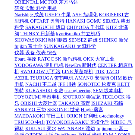
ORIENTAL MOTOR 东方马达
研究 实验 科学 用品
Narishige 成茂
USHIO 牛尾
ASH 旭理化
KORISEIKI 古
里精机
OPTART 奥普特
HANAKI GOMU
SIBATA 柴田
科学
SAKAGUCHI 坂口
CHIYODA 千代田
KITZ 北泽
阀
THINKY 日新基
kyoritsukiko 共立机巧
SHOWASOKKI 昭和测器
SENSEZ 静雄
SHINKO 新光
fujikin 富士金
SUNKAGAKU 太阳科学
仪器 设备 仪表 综合
Ebara 荏原
RATOC
SK 新泻精机
OKK 大宫工业
YODOGAWA 淀川电机
NewEra 新时代
CENTER 相原电
机
SWALLOW 斯瓦洛
LINE 莱茵精机
TDK
TACO
AZBIL
TSURUGA 贺鹤电机
AMANO 安满能
OHM 欧姆
电机
NACHI 不二越
JFE 川铁
SONOTEC 松泰克
KETT
凯特
KURASHIKI 仓敷
sr-engineering
SEM 坂本电机
TOYOZUMI 丰澄电机
SPOTRON 狮宝龙
TECLOCK 得
乐
OBISHI 大菱计器
TAKANO 高野
ISHIZAKI 石崎
SANKYO 三协
SEKONIC 世光
Hugle 藤宫
MAEDAKOKI 前田工机
ORION 好利旺
u-technology
TRUSCO 中山
TOYOKOKAGAKU 东横化学
NIDEC 尼
得科
KIKUSUI 菊水
WATANABE 渡边
fujiimpulse 富士
音派
OJIDEN 大阪
OptoSigma 西格玛光机
FAM
ASONE