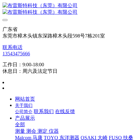
广东省
东莞市樟木头镇东深路樟木头段598号7栋201室
联系电话
13543475666
工作日：9:00-18:00
休息日：周六及法定节日
网站首页
关于我们
联系我们
在线反馈
公司简介
产品展示
全部
测量 测会 测定 仪器
Malcom 马康
TOYO 东洋测器
OSAKI 大崎
FUSO 扶桑