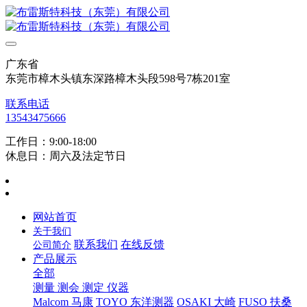
广东省
东莞市樟木头镇东深路樟木头段598号7栋201室
联系电话
13543475666
工作日：9:00-18:00
休息日：周六及法定节日
网站首页
关于我们
联系我们
在线反馈
公司简介
产品展示
全部
测量 测会 测定 仪器
Malcom 马康
TOYO 东洋测器
OSAKI 大崎
FUSO 扶桑