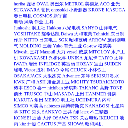
horiba 堀场
OVAL 奥巴尔
METROL 美德龙
ACO 亚光
SUGAWARA 菅原
onosokki 小野测器
KRONE
KASUGA
春日电机
COSMOS 新宇宙
电动 风动 作业 工具
Junkosha 润工社
Hakkou 八光电机
SANYO 山洋电气
YOSHITAKE 耀希达凯
Daiwa 大和電業
Tohnichi 东日制
作所
NITTO 日东电工
SGK 昭和技研
ARROW 施耐德电
气
MOLDINO 三菱
Yuko 有光工业
Ga-rew 格莱美
Miyoshi 三好
Maxpull 大力
vessel 威威
MITOLOY 水户工
机
KOWAKASEI 兴和化学
UNIKA 尤尼卡
TAIYO 太洋
IWATA 岩田
INFLIDGE 英富丽
HOZAN 宝山
SUIDEN
瑞电
Victor 胜利
IMAO 今尾
CHUCK 小林铁工
OSAKAJACK 大阪杰克
Advantec 东洋
SEKISUI 积水
KWK 广和
ASH 旭金属工业
MIGHTY
TSUBAKIMOTO
椿本
ESCO 喜一
nichiban 米琪邦
TAKANO 高野
TONE
前田
TRUSCO 中山
MASADA 正田
HAMMER 锤牌
KAKUTA 角田
MEIKO 明工社
UCHIMURA 内村
SIMCO 司美高
nabtesco 纳博特斯克
NANABOSI 七星科
学
KITO 鬼头
SANKYO 三共
fuji latex 不二精器
KONSEI 近藤
大泽 OSAWA
TSK 关西电热
IKEUCHI 池
内
kitz 开滋
CACTUS 产基
SHOWA 昭和风机