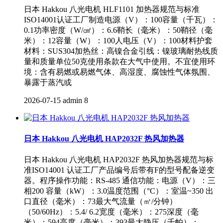
日本 Hakkou 八光电机 HLF1101 加热器规范与标准
ISO14001认证工厂制造电源（V）：100容量（千瓦）：
0.1功率密度（W/㎠）：6.6鞘长（毫米）：50鞘径（毫
米）：12容量（W）：100人电压（V）：100材料护套
材料：SUS304加热丝：高镍合金引线：镍玻璃耐热线质
量和质量单位50克使用条款在大气中使用。不宜使用环
境：含有易燃或易燃气体、高湿度、腐蚀性气体氛围、
暴露于蒸汽或
2026-07-15
admin
8
日本 Hakkou 八光电机 HAP2032F 热风加热器
日本 Hakkou 八光电机 HAP2032F 热风加热器规范与标
准ISO14001 认证工厂产品编号后带有F的型号配备逆变
器。程序操作功能：RS-485 通信功能：电源（V）：三
相200 容量（kW）：3.0温度范围（°C）：室温~350 出
口直径（毫米）：73最大气流量（㎥/分钟）
（50/60Hz）：5.4/ 6.2宽度（毫米）：275深度（毫
米）：594高度（毫米）：393最大静压（千帕）：