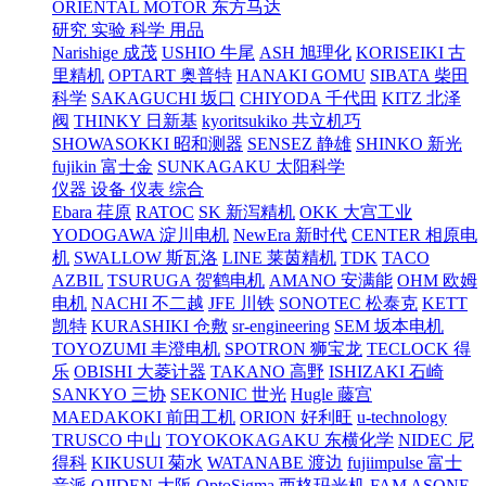
ORIENTAL MOTOR 东方马达
研究 实验 科学 用品
Narishige 成茂
USHIO 牛尾
ASH 旭理化
KORISEIKI 古
里精机
OPTART 奥普特
HANAKI GOMU
SIBATA 柴田
科学
SAKAGUCHI 坂口
CHIYODA 千代田
KITZ 北泽
阀
THINKY 日新基
kyoritsukiko 共立机巧
SHOWASOKKI 昭和测器
SENSEZ 静雄
SHINKO 新光
fujikin 富士金
SUNKAGAKU 太阳科学
仪器 设备 仪表 综合
Ebara 荏原
RATOC
SK 新泻精机
OKK 大宫工业
YODOGAWA 淀川电机
NewEra 新时代
CENTER 相原电
机
SWALLOW 斯瓦洛
LINE 莱茵精机
TDK
TACO
AZBIL
TSURUGA 贺鹤电机
AMANO 安满能
OHM 欧姆
电机
NACHI 不二越
JFE 川铁
SONOTEC 松泰克
KETT
凯特
KURASHIKI 仓敷
sr-engineering
SEM 坂本电机
TOYOZUMI 丰澄电机
SPOTRON 狮宝龙
TECLOCK 得
乐
OBISHI 大菱计器
TAKANO 高野
ISHIZAKI 石崎
SANKYO 三协
SEKONIC 世光
Hugle 藤宫
MAEDAKOKI 前田工机
ORION 好利旺
u-technology
TRUSCO 中山
TOYOKOKAGAKU 东横化学
NIDEC 尼
得科
KIKUSUI 菊水
WATANABE 渡边
fujiimpulse 富士
音派
OJIDEN 大阪
OptoSigma 西格玛光机
FAM
ASONE