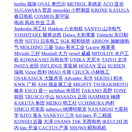
horiba 堀场
OVAL 奥巴尔
METROL 美德龙
ACO 亚光
SUGAWARA 菅原
onosokki 小野测器
KRONE
KASUGA
春日电机
COSMOS 新宇宙
电动 风动 作业 工具
Junkosha 润工社
Hakkou 八光电机
SANYO 山洋电气
YOSHITAKE 耀希达凯
Daiwa 大和電業
Tohnichi 东日制
作所
NITTO 日东电工
SGK 昭和技研
ARROW 施耐德电
气
MOLDINO 三菱
Yuko 有光工业
Ga-rew 格莱美
Miyoshi 三好
Maxpull 大力
vessel 威威
MITOLOY 水户工
机
KOWAKASEI 兴和化学
UNIKA 尤尼卡
TAIYO 太洋
IWATA 岩田
INFLIDGE 英富丽
HOZAN 宝山
SUIDEN
瑞电
Victor 胜利
IMAO 今尾
CHUCK 小林铁工
OSAKAJACK 大阪杰克
Advantec 东洋
SEKISUI 积水
KWK 广和
ASH 旭金属工业
MIGHTY
TSUBAKIMOTO
椿本
ESCO 喜一
nichiban 米琪邦
TAKANO 高野
TONE
前田
TRUSCO 中山
MASADA 正田
HAMMER 锤牌
KAKUTA 角田
MEIKO 明工社
UCHIMURA 内村
SIMCO 司美高
nabtesco 纳博特斯克
NANABOSI 七星科
学
KITO 鬼头
SANKYO 三共
fuji latex 不二精器
KONSEI 近藤
大泽 OSAWA
TSK 关西电热
IKEUCHI 池
内
kitz 开滋
CACTUS 产基
SHOWA 昭和风机