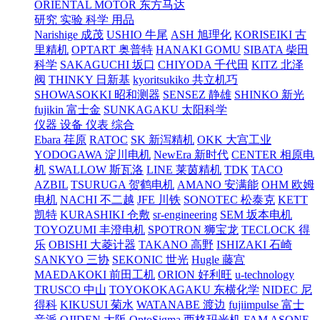
ORIENTAL MOTOR 东方马达
研究 实验 科学 用品
Narishige 成茂
USHIO 牛尾
ASH 旭理化
KORISEIKI 古
里精机
OPTART 奥普特
HANAKI GOMU
SIBATA 柴田
科学
SAKAGUCHI 坂口
CHIYODA 千代田
KITZ 北泽
阀
THINKY 日新基
kyoritsukiko 共立机巧
SHOWASOKKI 昭和测器
SENSEZ 静雄
SHINKO 新光
fujikin 富士金
SUNKAGAKU 太阳科学
仪器 设备 仪表 综合
Ebara 荏原
RATOC
SK 新泻精机
OKK 大宫工业
YODOGAWA 淀川电机
NewEra 新时代
CENTER 相原电
机
SWALLOW 斯瓦洛
LINE 莱茵精机
TDK
TACO
AZBIL
TSURUGA 贺鹤电机
AMANO 安满能
OHM 欧姆
电机
NACHI 不二越
JFE 川铁
SONOTEC 松泰克
KETT
凯特
KURASHIKI 仓敷
sr-engineering
SEM 坂本电机
TOYOZUMI 丰澄电机
SPOTRON 狮宝龙
TECLOCK 得
乐
OBISHI 大菱计器
TAKANO 高野
ISHIZAKI 石崎
SANKYO 三协
SEKONIC 世光
Hugle 藤宫
MAEDAKOKI 前田工机
ORION 好利旺
u-technology
TRUSCO 中山
TOYOKOKAGAKU 东横化学
NIDEC 尼
得科
KIKUSUI 菊水
WATANABE 渡边
fujiimpulse 富士
音派
OJIDEN 大阪
OptoSigma 西格玛光机
FAM
ASONE