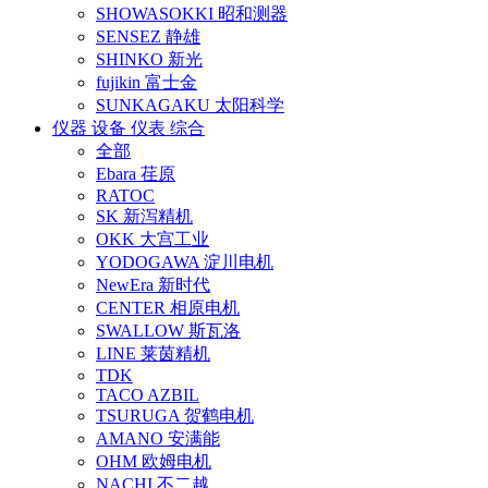
SHOWASOKKI 昭和测器
SENSEZ 静雄
SHINKO 新光
fujikin 富士金
SUNKAGAKU 太阳科学
仪器 设备 仪表 综合
全部
Ebara 荏原
RATOC
SK 新泻精机
OKK 大宫工业
YODOGAWA 淀川电机
NewEra 新时代
CENTER 相原电机
SWALLOW 斯瓦洛
LINE 莱茵精机
TDK
TACO AZBIL
TSURUGA 贺鹤电机
AMANO 安满能
OHM 欧姆电机
NACHI 不二越