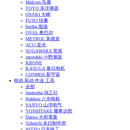
Malcom 马康
TOYO 东洋测器
OSAKI 大崎
FUSO 扶桑
horiba 堀场
OVAL 奥巴尔
METROL 美德龙
ACO 亚光
SUGAWARA 菅原
onosokki 小野测器
KRONE
KASUGA 春日电机
COSMOS 新宇宙
电动 风动 作业 工具
全部
Junkosha 润工社
Hakkou 八光电机
SANYO 山洋电气
YOSHITAKE 耀希达凯
Daiwa 大和電業
Tohnichi 东日制作所
NITTO 日东电工