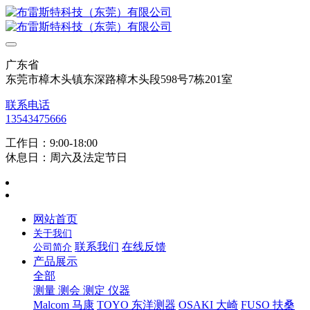
广东省
东莞市樟木头镇东深路樟木头段598号7栋201室
联系电话
13543475666
工作日：9:00-18:00
休息日：周六及法定节日
网站首页
关于我们
联系我们
在线反馈
公司简介
产品展示
全部
测量 测会 测定 仪器
Malcom 马康
TOYO 东洋测器
OSAKI 大崎
FUSO 扶桑