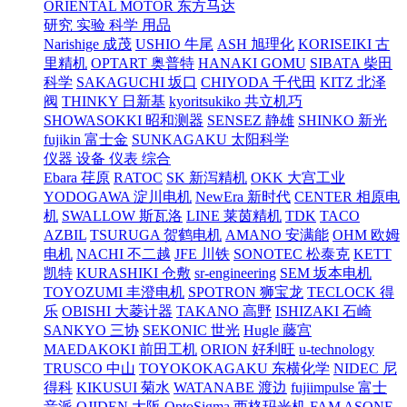
ORIENTAL MOTOR 东方马达
研究 实验 科学 用品
Narishige 成茂
USHIO 牛尾
ASH 旭理化
KORISEIKI 古
里精机
OPTART 奥普特
HANAKI GOMU
SIBATA 柴田
科学
SAKAGUCHI 坂口
CHIYODA 千代田
KITZ 北泽
阀
THINKY 日新基
kyoritsukiko 共立机巧
SHOWASOKKI 昭和测器
SENSEZ 静雄
SHINKO 新光
fujikin 富士金
SUNKAGAKU 太阳科学
仪器 设备 仪表 综合
Ebara 荏原
RATOC
SK 新泻精机
OKK 大宫工业
YODOGAWA 淀川电机
NewEra 新时代
CENTER 相原电
机
SWALLOW 斯瓦洛
LINE 莱茵精机
TDK
TACO
AZBIL
TSURUGA 贺鹤电机
AMANO 安满能
OHM 欧姆
电机
NACHI 不二越
JFE 川铁
SONOTEC 松泰克
KETT
凯特
KURASHIKI 仓敷
sr-engineering
SEM 坂本电机
TOYOZUMI 丰澄电机
SPOTRON 狮宝龙
TECLOCK 得
乐
OBISHI 大菱计器
TAKANO 高野
ISHIZAKI 石崎
SANKYO 三协
SEKONIC 世光
Hugle 藤宫
MAEDAKOKI 前田工机
ORION 好利旺
u-technology
TRUSCO 中山
TOYOKOKAGAKU 东横化学
NIDEC 尼
得科
KIKUSUI 菊水
WATANABE 渡边
fujiimpulse 富士
音派
OJIDEN 大阪
OptoSigma 西格玛光机
FAM
ASONE