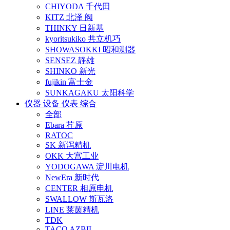
CHIYODA 千代田
KITZ 北泽 阀
THINKY 日新基
kyoritsukiko 共立机巧
SHOWASOKKI 昭和测器
SENSEZ 静雄
SHINKO 新光
fujikin 富士金
SUNKAGAKU 太阳科学
仪器 设备 仪表 综合
全部
Ebara 荏原
RATOC
SK 新泻精机
OKK 大宫工业
YODOGAWA 淀川电机
NewEra 新时代
CENTER 相原电机
SWALLOW 斯瓦洛
LINE 莱茵精机
TDK
TACO AZBIL