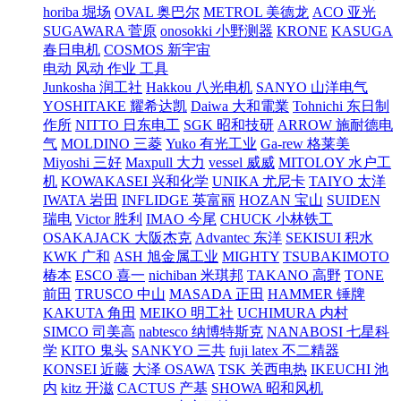
horiba 堀场
OVAL 奥巴尔
METROL 美德龙
ACO 亚光
SUGAWARA 菅原
onosokki 小野测器
KRONE
KASUGA
春日电机
COSMOS 新宇宙
电动 风动 作业 工具
Junkosha 润工社
Hakkou 八光电机
SANYO 山洋电气
YOSHITAKE 耀希达凯
Daiwa 大和電業
Tohnichi 东日制
作所
NITTO 日东电工
SGK 昭和技研
ARROW 施耐德电
气
MOLDINO 三菱
Yuko 有光工业
Ga-rew 格莱美
Miyoshi 三好
Maxpull 大力
vessel 威威
MITOLOY 水户工
机
KOWAKASEI 兴和化学
UNIKA 尤尼卡
TAIYO 太洋
IWATA 岩田
INFLIDGE 英富丽
HOZAN 宝山
SUIDEN
瑞电
Victor 胜利
IMAO 今尾
CHUCK 小林铁工
OSAKAJACK 大阪杰克
Advantec 东洋
SEKISUI 积水
KWK 广和
ASH 旭金属工业
MIGHTY
TSUBAKIMOTO
椿本
ESCO 喜一
nichiban 米琪邦
TAKANO 高野
TONE
前田
TRUSCO 中山
MASADA 正田
HAMMER 锤牌
KAKUTA 角田
MEIKO 明工社
UCHIMURA 内村
SIMCO 司美高
nabtesco 纳博特斯克
NANABOSI 七星科
学
KITO 鬼头
SANKYO 三共
fuji latex 不二精器
KONSEI 近藤
大泽 OSAWA
TSK 关西电热
IKEUCHI 池
内
kitz 开滋
CACTUS 产基
SHOWA 昭和风机