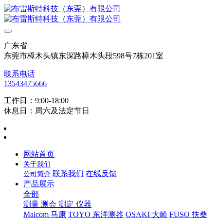
广东省
东莞市樟木头镇东深路樟木头段598号7栋201室
联系电话
13543475666
工作日：9:00-18:00
休息日：周六及法定节日
网站首页
关于我们
联系我们
在线反馈
公司简介
产品展示
全部
测量 测会 测定 仪器
Malcom 马康
TOYO 东洋测器
OSAKI 大崎
FUSO 扶桑