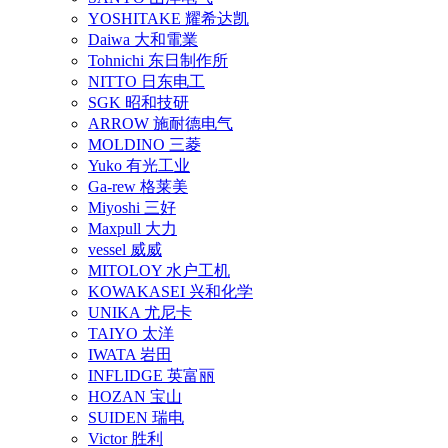
YOSHITAKE 耀希达凯
Daiwa 大和電業
Tohnichi 东日制作所
NITTO 日东电工
SGK 昭和技研
ARROW 施耐德电气
MOLDINO 三菱
Yuko 有光工业
Ga-rew 格莱美
Miyoshi 三好
Maxpull 大力
vessel 威威
MITOLOY 水户工机
KOWAKASEI 兴和化学
UNIKA 尤尼卡
TAIYO 太洋
IWATA 岩田
INFLIDGE 英富丽
HOZAN 宝山
SUIDEN 瑞电
Victor 胜利