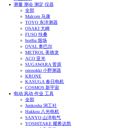
测量 测会 测定 仪器
全部
Malcom 马康
TOYO 东洋测器
OSAKI 大崎
FUSO 扶桑
horiba 堀场
OVAL 奥巴尔
METROL 美德龙
ACO 亚光
SUGAWARA 菅原
onosokki 小野测器
KRONE
KASUGA 春日电机
COSMOS 新宇宙
电动 风动 作业 工具
全部
Junkosha 润工社
Hakkou 八光电机
SANYO 山洋电气
YOSHITAKE 耀希达凯