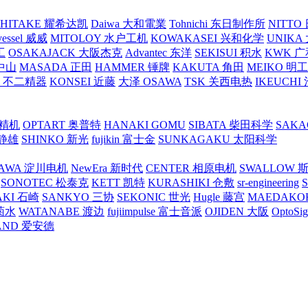
SHITAKE 耀希达凯
Daiwa 大和電業
Tohnichi 东日制作所
NITT
vessel 威威
MITOLOY 水户工机
KOWAKASEI 兴和化学
UNIKA
工
OSAKAJACK 大阪杰克
Advantec 东洋
SEKISUI 积水
KWK 广
 中山
MASADA 正田
HAMMER 锤牌
KAKUTA 角田
MEIKO 明
atex 不二精器
KONSEI 近藤
大泽 OSAWA
TSK 关西电热
IKEUCHI
里精机
OPTART 奥普特
HANAKI GOMU
SIBATA 柴田科学
SAKA
 静雄
SHINKO 新光
fujikin 富士金
SUNKAGAKU 太阳科学
AWA 淀川电机
NewEra 新时代
CENTER 相原电机
SWALLOW 
SONOTEC 松泰克
KETT 凯特
KURASHIKI 仓敷
sr-engineering
AKI 石崎
SANKYO 三协
SEKONIC 世光
Hugle 藤宫
MAEDAKO
 菊水
WATANABE 渡边
fujiimpulse 富士音派
OJIDEN 大阪
OptoS
AND 爱安德