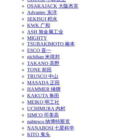
OSAKAJACK 大阪杰克
Advantec 东洋
SEKISUI 积水
KWK 广和
ASH 旭金属工业
MIGHTY
TSUBAKIMOTO 椿本
ESCO 喜一
nichiban 米琪邦
TAKANO 高野
TONE 前田
TRUSCO 中山
MASADA 正田
HAMMER 锤牌
KAKUTA 角田
MEIKO 明工社
UCHIMURA 内村
SIMCO 司美高
nabtesco 纳博特斯克
NANABOSI 七星科学
KITO 鬼头