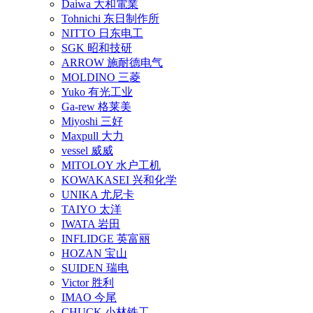
Daiwa 大和電業
Tohnichi 东日制作所
NITTO 日东电工
SGK 昭和技研
ARROW 施耐德电气
MOLDINO 三菱
Yuko 有光工业
Ga-rew 格莱美
Miyoshi 三好
Maxpull 大力
vessel 威威
MITOLOY 水户工机
KOWAKASEI 兴和化学
UNIKA 尤尼卡
TAIYO 太洋
IWATA 岩田
INFLIDGE 英富丽
HOZAN 宝山
SUIDEN 瑞电
Victor 胜利
IMAO 今尾
CHUCK 小林铁工