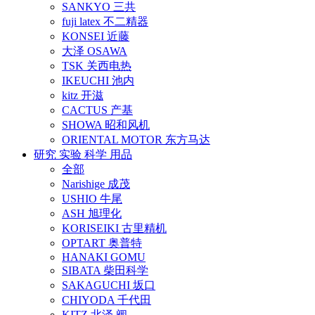
SANKYO 三共
fuji latex 不二精器
KONSEI 近藤
大泽 OSAWA
TSK 关西电热
IKEUCHI 池内
kitz 开滋
CACTUS 产基
SHOWA 昭和风机
ORIENTAL MOTOR 东方马达
研究 实验 科学 用品
全部
Narishige 成茂
USHIO 牛尾
ASH 旭理化
KORISEIKI 古里精机
OPTART 奥普特
HANAKI GOMU
SIBATA 柴田科学
SAKAGUCHI 坂口
CHIYODA 千代田
KITZ 北泽 阀