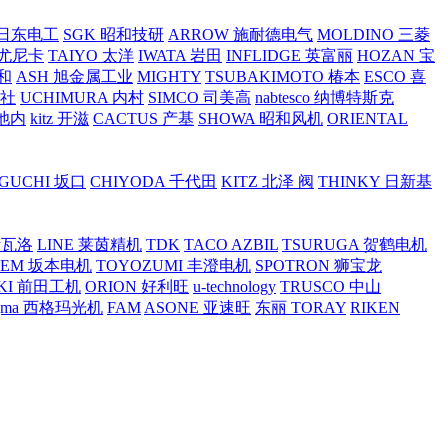
O 日东电工
SGK 昭和技研
ARROW 施耐德电气
MOLDINO 三菱
 尤尼卡
TAIYO 太洋
IWATA 岩田
INFLIDGE 英富丽
HOZAN 宝
和
ASH 旭金属工业
MIGHTY
TSUBAKIMOTO 椿本
ESCO 喜
工社
UCHIMURA 内村
SIMCO 司美高
nabtesco 纳博特斯克
 池内
kitz 开滋
CACTUS 产基
SHOWA 昭和风机
ORIENTAL
GUCHI 坂口
CHIYODA 千代田
KITZ 北泽 阀
THINKY 日新基
斯瓦洛
LINE 莱茵精机
TDK
TACO AZBIL
TSURUGA 贺鹤电机
SEM 坂本电机
TOYOZUMI 丰澄电机
SPOTRON 狮宝龙
KI 前田工机
ORION 好利旺
u-technology
TRUSCO 中山
igma 西格玛光机
FAM
ASONE 亚速旺
东丽 TORAY
RIKEN