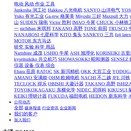
电动 风动 作业 工具
Junkosha 润工社
Hakkou 八光电机
SANYO 山洋电气
YO
Yuko 有光工业
Ga-rew 格莱美
Miyoshi 三好
Maxpull 大力
山
SUIDEN 瑞电
Victor 胜利
IMAO 今尾
CHUCK 小林铁
一
nichiban 米琪邦
TAKANO 高野
TONE 前田
TRUSCO
NANABOSI 七星科学
KITO 鬼头
SANKYO 三共
fuji l
MOTOR 东方马达
研究 实验 科学 用品
Narishige 成茂
USHIO 牛尾
ASH 旭理化
KORISEIKI 古
kyoritsukiko 共立机巧
SHOWASOKKI 昭和测器
SENSEZ
仪器 设备 仪表 综合
Ebara 荏原
RATOC
SK 新泻精机
OKK 大宫工业
YODOG
AMANO 安满能
OHM 欧姆电机
NACHI 不二越
JFE 川铁
TECLOCK 得乐
OBISHI 大菱计器
TAKANO 高野
ISHIZ
TOYOKOKAGAKU 东横化学
NIDEC 尼得科
KIKUSUI
KEIKI 理研计器
FUKUDA 福田电机
HEIDON 新东科学
公司动态
全部
媒体报道
行业资讯
企业新闻
我们的客户
加入我们