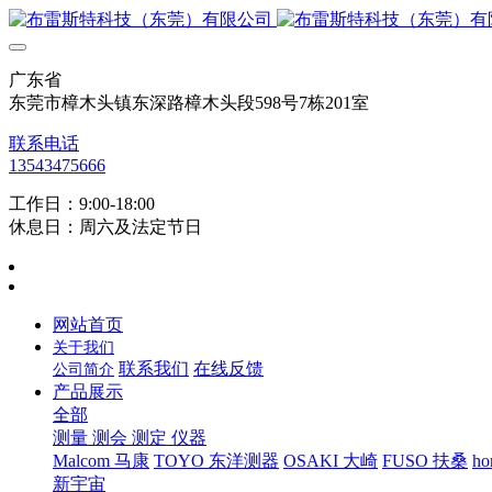
广东省
东莞市樟木头镇东深路樟木头段598号7栋201室
联系电话
13543475666
工作日：9:00-18:00
休息日：周六及法定节日
网站首页
关于我们
联系我们
在线反馈
公司简介
产品展示
全部
测量 测会 测定 仪器
Malcom 马康
TOYO 东洋测器
OSAKI 大崎
FUSO 扶桑
ho
新宇宙