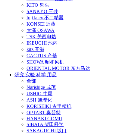
KITO 鬼头
SANKYO 三共
fuji latex 不二精器
KONSEI 近藤
大泽 OSAWA
TSK 关西电热
IKEUCHI 池内
kitz 开滋
CACTUS 产基
SHOWA 昭和风机
ORIENTAL MOTOR 东方马达
研究 实验 科学 用品
全部
Narishige 成茂
USHIO 牛尾
ASH 旭理化
KORISEIKI 古里精机
OPTART 奥普特
HANAKI GOMU
SIBATA 柴田科学
SAKAGUCHI 坂口