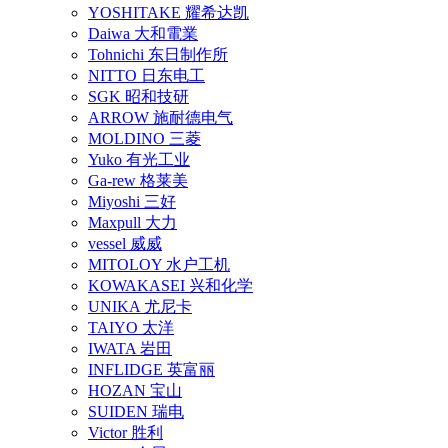
YOSHITAKE 耀希达凯
Daiwa 大和電業
Tohnichi 东日制作所
NITTO 日东电工
SGK 昭和技研
ARROW 施耐德电气
MOLDINO 三菱
Yuko 有光工业
Ga-rew 格莱美
Miyoshi 三好
Maxpull 大力
vessel 威威
MITOLOY 水户工机
KOWAKASEI 兴和化学
UNIKA 尤尼卡
TAIYO 太洋
IWATA 岩田
INFLIDGE 英富丽
HOZAN 宝山
SUIDEN 瑞电
Victor 胜利