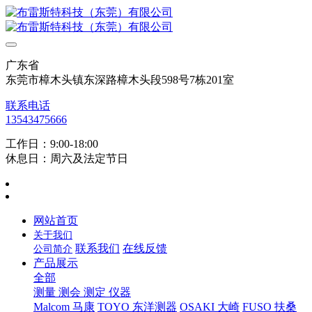
广东省
东莞市樟木头镇东深路樟木头段598号7栋201室
联系电话
13543475666
工作日：9:00-18:00
休息日：周六及法定节日
网站首页
关于我们
联系我们
在线反馈
公司简介
产品展示
全部
测量 测会 测定 仪器
Malcom 马康
TOYO 东洋测器
OSAKI 大崎
FUSO 扶桑