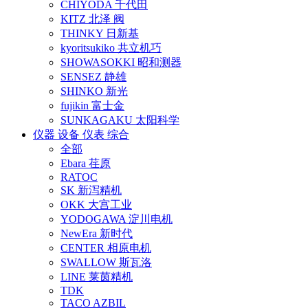
CHIYODA 千代田
KITZ 北泽 阀
THINKY 日新基
kyoritsukiko 共立机巧
SHOWASOKKI 昭和测器
SENSEZ 静雄
SHINKO 新光
fujikin 富士金
SUNKAGAKU 太阳科学
仪器 设备 仪表 综合
全部
Ebara 荏原
RATOC
SK 新泻精机
OKK 大宫工业
YODOGAWA 淀川电机
NewEra 新时代
CENTER 相原电机
SWALLOW 斯瓦洛
LINE 莱茵精机
TDK
TACO AZBIL