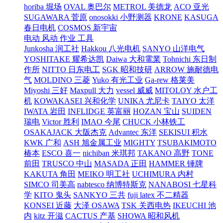
horiba 堀场
OVAL 奥巴尔
METROL 美德龙
ACO 亚光
SUGAWARA 菅原
onosokki 小野测器
KRONE
KASUGA
春日电机
COSMOS 新宇宙
电动 风动 作业 工具
Junkosha 润工社
Hakkou 八光电机
SANYO 山洋电气
YOSHITAKE 耀希达凯
Daiwa 大和電業
Tohnichi 东日制
作所
NITTO 日东电工
SGK 昭和技研
ARROW 施耐德电
气
MOLDINO 三菱
Yuko 有光工业
Ga-rew 格莱美
Miyoshi 三好
Maxpull 大力
vessel 威威
MITOLOY 水户工
机
KOWAKASEI 兴和化学
UNIKA 尤尼卡
TAIYO 太洋
IWATA 岩田
INFLIDGE 英富丽
HOZAN 宝山
SUIDEN
瑞电
Victor 胜利
IMAO 今尾
CHUCK 小林铁工
OSAKAJACK 大阪杰克
Advantec 东洋
SEKISUI 积水
KWK 广和
ASH 旭金属工业
MIGHTY
TSUBAKIMOTO
椿本
ESCO 喜一
nichiban 米琪邦
TAKANO 高野
TONE
前田
TRUSCO 中山
MASADA 正田
HAMMER 锤牌
KAKUTA 角田
MEIKO 明工社
UCHIMURA 内村
SIMCO 司美高
nabtesco 纳博特斯克
NANABOSI 七星科
学
KITO 鬼头
SANKYO 三共
fuji latex 不二精器
KONSEI 近藤
大泽 OSAWA
TSK 关西电热
IKEUCHI 池
内
kitz 开滋
CACTUS 产基
SHOWA 昭和风机