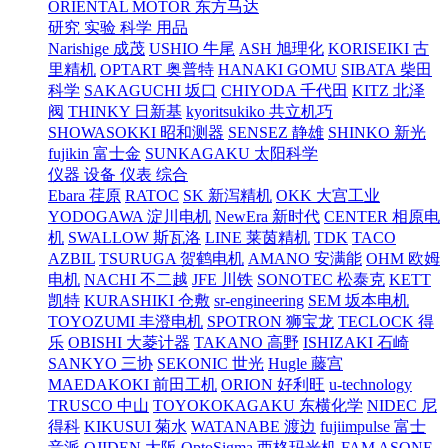
ORIENTAL MOTOR 东方马达
研究 实验 科学 用品
Narishige 成茂
USHIO 牛尾
ASH 旭理化
KORISEIKI 古
里精机
OPTART 奥普特
HANAKI GOMU
SIBATA 柴田
科学
SAKAGUCHI 坂口
CHIYODA 千代田
KITZ 北泽
阀
THINKY 日新基
kyoritsukiko 共立机巧
SHOWASOKKI 昭和测器
SENSEZ 静雄
SHINKO 新光
fujikin 富士金
SUNKAGAKU 太阳科学
仪器 设备 仪表 综合
Ebara 荏原
RATOC
SK 新泻精机
OKK 大宫工业
YODOGAWA 淀川电机
NewEra 新时代
CENTER 相原电
机
SWALLOW 斯瓦洛
LINE 莱茵精机
TDK
TACO
AZBIL
TSURUGA 贺鹤电机
AMANO 安满能
OHM 欧姆
电机
NACHI 不二越
JFE 川铁
SONOTEC 松泰克
KETT
凯特
KURASHIKI 仓敷
sr-engineering
SEM 坂本电机
TOYOZUMI 丰澄电机
SPOTRON 狮宝龙
TECLOCK 得
乐
OBISHI 大菱计器
TAKANO 高野
ISHIZAKI 石崎
SANKYO 三协
SEKONIC 世光
Hugle 藤宫
MAEDAKOKI 前田工机
ORION 好利旺
u-technology
TRUSCO 中山
TOYOKOKAGAKU 东横化学
NIDEC 尼
得科
KIKUSUI 菊水
WATANABE 渡边
fujiimpulse 富士
音派
OJIDEN 大阪
OptoSigma 西格玛光机
FAM
ASONE