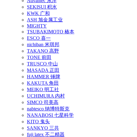
Advantec 东洋
SEKISUI 积水
KWK 广和
ASH 旭金属工业
MIGHTY
TSUBAKIMOTO 椿本
ESCO 喜一
nichiban 米琪邦
TAKANO 高野
TONE 前田
TRUSCO 中山
MASADA 正田
HAMMER 锤牌
KAKUTA 角田
MEIKO 明工社
UCHIMURA 内村
SIMCO 司美高
nabtesco 纳博特斯克
NANABOSI 七星科学
KITO 鬼头
SANKYO 三共
fuji latex 不二精器