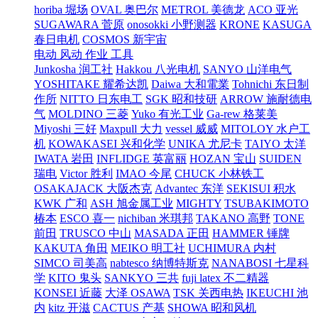
horiba 堀场
OVAL 奥巴尔
METROL 美德龙
ACO 亚光
SUGAWARA 菅原
onosokki 小野测器
KRONE
KASUGA
春日电机
COSMOS 新宇宙
电动 风动 作业 工具
Junkosha 润工社
Hakkou 八光电机
SANYO 山洋电气
YOSHITAKE 耀希达凯
Daiwa 大和電業
Tohnichi 东日制
作所
NITTO 日东电工
SGK 昭和技研
ARROW 施耐德电
气
MOLDINO 三菱
Yuko 有光工业
Ga-rew 格莱美
Miyoshi 三好
Maxpull 大力
vessel 威威
MITOLOY 水户工
机
KOWAKASEI 兴和化学
UNIKA 尤尼卡
TAIYO 太洋
IWATA 岩田
INFLIDGE 英富丽
HOZAN 宝山
SUIDEN
瑞电
Victor 胜利
IMAO 今尾
CHUCK 小林铁工
OSAKAJACK 大阪杰克
Advantec 东洋
SEKISUI 积水
KWK 广和
ASH 旭金属工业
MIGHTY
TSUBAKIMOTO
椿本
ESCO 喜一
nichiban 米琪邦
TAKANO 高野
TONE
前田
TRUSCO 中山
MASADA 正田
HAMMER 锤牌
KAKUTA 角田
MEIKO 明工社
UCHIMURA 内村
SIMCO 司美高
nabtesco 纳博特斯克
NANABOSI 七星科
学
KITO 鬼头
SANKYO 三共
fuji latex 不二精器
KONSEI 近藤
大泽 OSAWA
TSK 关西电热
IKEUCHI 池
内
kitz 开滋
CACTUS 产基
SHOWA 昭和风机