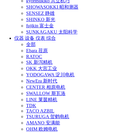
kyoritsukiko 共立机巧
SHOWASOKKI 昭和测器
SENSEZ 静雄
SHINKO 新光
fujikin 富士金
SUNKAGAKU 太阳科学
仪器 设备 仪表 综合
全部
Ebara 荏原
RATOC
SK 新泻精机
OKK 大宫工业
YODOGAWA 淀川电机
NewEra 新时代
CENTER 相原电机
SWALLOW 斯瓦洛
LINE 莱茵精机
TDK
TACO AZBIL
TSURUGA 贺鹤电机
AMANO 安满能
OHM 欧姆电机