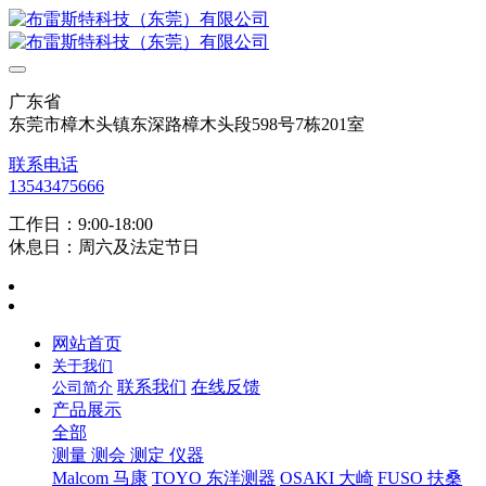
广东省
东莞市樟木头镇东深路樟木头段598号7栋201室
联系电话
13543475666
工作日：9:00-18:00
休息日：周六及法定节日
网站首页
关于我们
联系我们
在线反馈
公司简介
产品展示
全部
测量 测会 测定 仪器
Malcom 马康
TOYO 东洋测器
OSAKI 大崎
FUSO 扶桑