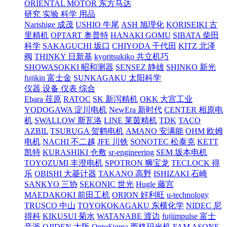
ORIENTAL MOTOR 东方马达
研究 实验 科学 用品
Narishige 成茂
USHIO 牛尾
ASH 旭理化
KORISEIKI 古
里精机
OPTART 奥普特
HANAKI GOMU
SIBATA 柴田
科学
SAKAGUCHI 坂口
CHIYODA 千代田
KITZ 北泽
阀
THINKY 日新基
kyoritsukiko 共立机巧
SHOWASOKKI 昭和测器
SENSEZ 静雄
SHINKO 新光
fujikin 富士金
SUNKAGAKU 太阳科学
仪器 设备 仪表 综合
Ebara 荏原
RATOC
SK 新泻精机
OKK 大宫工业
YODOGAWA 淀川电机
NewEra 新时代
CENTER 相原电
机
SWALLOW 斯瓦洛
LINE 莱茵精机
TDK
TACO
AZBIL
TSURUGA 贺鹤电机
AMANO 安满能
OHM 欧姆
电机
NACHI 不二越
JFE 川铁
SONOTEC 松泰克
KETT
凯特
KURASHIKI 仓敷
sr-engineering
SEM 坂本电机
TOYOZUMI 丰澄电机
SPOTRON 狮宝龙
TECLOCK 得
乐
OBISHI 大菱计器
TAKANO 高野
ISHIZAKI 石崎
SANKYO 三协
SEKONIC 世光
Hugle 藤宫
MAEDAKOKI 前田工机
ORION 好利旺
u-technology
TRUSCO 中山
TOYOKOKAGAKU 东横化学
NIDEC 尼
得科
KIKUSUI 菊水
WATANABE 渡边
fujiimpulse 富士
音派
OJIDEN 大阪
OptoSigma 西格玛光机
FAM
ASONE