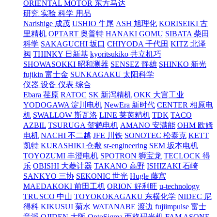
ORIENTAL MOTOR 东方马达
研究 实验 科学 用品
Narishige 成茂
USHIO 牛尾
ASH 旭理化
KORISEIKI 古
里精机
OPTART 奥普特
HANAKI GOMU
SIBATA 柴田
科学
SAKAGUCHI 坂口
CHIYODA 千代田
KITZ 北泽
阀
THINKY 日新基
kyoritsukiko 共立机巧
SHOWASOKKI 昭和测器
SENSEZ 静雄
SHINKO 新光
fujikin 富士金
SUNKAGAKU 太阳科学
仪器 设备 仪表 综合
Ebara 荏原
RATOC
SK 新泻精机
OKK 大宫工业
YODOGAWA 淀川电机
NewEra 新时代
CENTER 相原电
机
SWALLOW 斯瓦洛
LINE 莱茵精机
TDK
TACO
AZBIL
TSURUGA 贺鹤电机
AMANO 安满能
OHM 欧姆
电机
NACHI 不二越
JFE 川铁
SONOTEC 松泰克
KETT
凯特
KURASHIKI 仓敷
sr-engineering
SEM 坂本电机
TOYOZUMI 丰澄电机
SPOTRON 狮宝龙
TECLOCK 得
乐
OBISHI 大菱计器
TAKANO 高野
ISHIZAKI 石崎
SANKYO 三协
SEKONIC 世光
Hugle 藤宫
MAEDAKOKI 前田工机
ORION 好利旺
u-technology
TRUSCO 中山
TOYOKOKAGAKU 东横化学
NIDEC 尼
得科
KIKUSUI 菊水
WATANABE 渡边
fujiimpulse 富士
音派
OJIDEN 大阪
OptoSigma 西格玛光机
FAM
ASONE