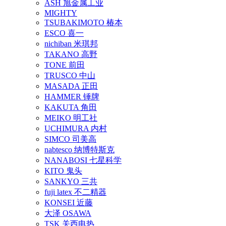
ASH 旭金属工业
MIGHTY
TSUBAKIMOTO 椿本
ESCO 喜一
nichiban 米琪邦
TAKANO 高野
TONE 前田
TRUSCO 中山
MASADA 正田
HAMMER 锤牌
KAKUTA 角田
MEIKO 明工社
UCHIMURA 内村
SIMCO 司美高
nabtesco 纳博特斯克
NANABOSI 七星科学
KITO 鬼头
SANKYO 三共
fuji latex 不二精器
KONSEI 近藤
大泽 OSAWA
TSK 关西电热