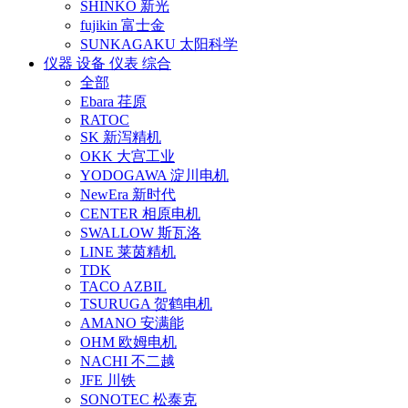
SHINKO 新光
fujikin 富士金
SUNKAGAKU 太阳科学
仪器 设备 仪表 综合
全部
Ebara 荏原
RATOC
SK 新泻精机
OKK 大宫工业
YODOGAWA 淀川电机
NewEra 新时代
CENTER 相原电机
SWALLOW 斯瓦洛
LINE 莱茵精机
TDK
TACO AZBIL
TSURUGA 贺鹤电机
AMANO 安满能
OHM 欧姆电机
NACHI 不二越
JFE 川铁
SONOTEC 松泰克