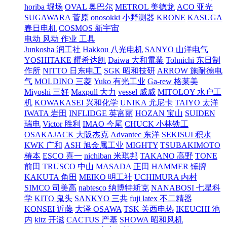
horiba 堀场
OVAL 奥巴尔
METROL 美德龙
ACO 亚光
SUGAWARA 菅原
onosokki 小野测器
KRONE
KASUGA
春日电机
COSMOS 新宇宙
电动 风动 作业 工具
Junkosha 润工社
Hakkou 八光电机
SANYO 山洋电气
YOSHITAKE 耀希达凯
Daiwa 大和電業
Tohnichi 东日制
作所
NITTO 日东电工
SGK 昭和技研
ARROW 施耐德电
气
MOLDINO 三菱
Yuko 有光工业
Ga-rew 格莱美
Miyoshi 三好
Maxpull 大力
vessel 威威
MITOLOY 水户工
机
KOWAKASEI 兴和化学
UNIKA 尤尼卡
TAIYO 太洋
IWATA 岩田
INFLIDGE 英富丽
HOZAN 宝山
SUIDEN
瑞电
Victor 胜利
IMAO 今尾
CHUCK 小林铁工
OSAKAJACK 大阪杰克
Advantec 东洋
SEKISUI 积水
KWK 广和
ASH 旭金属工业
MIGHTY
TSUBAKIMOTO
椿本
ESCO 喜一
nichiban 米琪邦
TAKANO 高野
TONE
前田
TRUSCO 中山
MASADA 正田
HAMMER 锤牌
KAKUTA 角田
MEIKO 明工社
UCHIMURA 内村
SIMCO 司美高
nabtesco 纳博特斯克
NANABOSI 七星科
学
KITO 鬼头
SANKYO 三共
fuji latex 不二精器
KONSEI 近藤
大泽 OSAWA
TSK 关西电热
IKEUCHI 池
内
kitz 开滋
CACTUS 产基
SHOWA 昭和风机