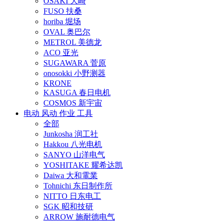
OSAKI 大崎
FUSO 扶桑
horiba 堀场
OVAL 奥巴尔
METROL 美德龙
ACO 亚光
SUGAWARA 菅原
onosokki 小野测器
KRONE
KASUGA 春日电机
COSMOS 新宇宙
电动 风动 作业 工具
全部
Junkosha 润工社
Hakkou 八光电机
SANYO 山洋电气
YOSHITAKE 耀希达凯
Daiwa 大和電業
Tohnichi 东日制作所
NITTO 日东电工
SGK 昭和技研
ARROW 施耐德电气