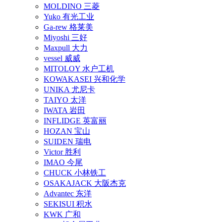
MOLDINO 三菱
Yuko 有光工业
Ga-rew 格莱美
Miyoshi 三好
Maxpull 大力
vessel 威威
MITOLOY 水户工机
KOWAKASEI 兴和化学
UNIKA 尤尼卡
TAIYO 太洋
IWATA 岩田
INFLIDGE 英富丽
HOZAN 宝山
SUIDEN 瑞电
Victor 胜利
IMAO 今尾
CHUCK 小林铁工
OSAKAJACK 大阪杰克
Advantec 东洋
SEKISUI 积水
KWK 广和