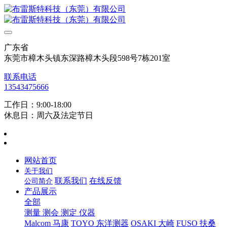
广东省
东莞市樟木头镇东深路樟木头段598号7栋201室
联系电话
13543475666
工作日：9:00-18:00
休息日：周六及法定节日
网站首页
关于我们
联系我们
在线反馈
公司简介
产品展示
全部
测量 测会 测定 仪器
Malcom 马康
TOYO 东洋测器
OSAKI 大崎
FUSO 扶桑