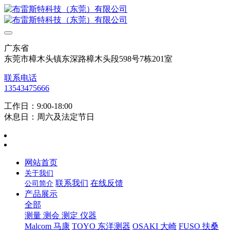
广东省
东莞市樟木头镇东深路樟木头段598号7栋201室
联系电话
13543475666
工作日：9:00-18:00
休息日：周六及法定节日
网站首页
关于我们
联系我们
在线反馈
公司简介
产品展示
全部
测量 测会 测定 仪器
Malcom 马康
TOYO 东洋测器
OSAKI 大崎
FUSO 扶桑