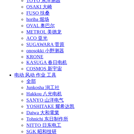
TOYO 东洋测器
OSAKI 大崎
FUSO 扶桑
horiba 堀场
OVAL 奥巴尔
METROL 美德龙
ACO 亚光
SUGAWARA 菅原
onosokki 小野测器
KRONE
KASUGA 春日电机
COSMOS 新宇宙
电动 风动 作业 工具
全部
Junkosha 润工社
Hakkou 八光电机
SANYO 山洋电气
YOSHITAKE 耀希达凯
Daiwa 大和電業
Tohnichi 东日制作所
NITTO 日东电工
SGK 昭和技研