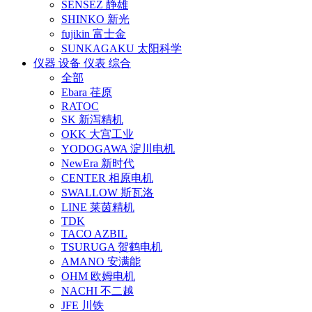
SENSEZ 静雄
SHINKO 新光
fujikin 富士金
SUNKAGAKU 太阳科学
仪器 设备 仪表 综合
全部
Ebara 荏原
RATOC
SK 新泻精机
OKK 大宫工业
YODOGAWA 淀川电机
NewEra 新时代
CENTER 相原电机
SWALLOW 斯瓦洛
LINE 莱茵精机
TDK
TACO AZBIL
TSURUGA 贺鹤电机
AMANO 安满能
OHM 欧姆电机
NACHI 不二越
JFE 川铁