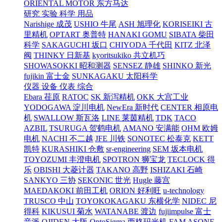
ORIENTAL MOTOR 东方马达
研究 实验 科学 用品
Narishige 成茂
USHIO 牛尾
ASH 旭理化
KORISEIKI 古
里精机
OPTART 奥普特
HANAKI GOMU
SIBATA 柴田
科学
SAKAGUCHI 坂口
CHIYODA 千代田
KITZ 北泽
阀
THINKY 日新基
kyoritsukiko 共立机巧
SHOWASOKKI 昭和测器
SENSEZ 静雄
SHINKO 新光
fujikin 富士金
SUNKAGAKU 太阳科学
仪器 设备 仪表 综合
Ebara 荏原
RATOC
SK 新泻精机
OKK 大宫工业
YODOGAWA 淀川电机
NewEra 新时代
CENTER 相原电
机
SWALLOW 斯瓦洛
LINE 莱茵精机
TDK
TACO
AZBIL
TSURUGA 贺鹤电机
AMANO 安满能
OHM 欧姆
电机
NACHI 不二越
JFE 川铁
SONOTEC 松泰克
KETT
凯特
KURASHIKI 仓敷
sr-engineering
SEM 坂本电机
TOYOZUMI 丰澄电机
SPOTRON 狮宝龙
TECLOCK 得
乐
OBISHI 大菱计器
TAKANO 高野
ISHIZAKI 石崎
SANKYO 三协
SEKONIC 世光
Hugle 藤宫
MAEDAKOKI 前田工机
ORION 好利旺
u-technology
TRUSCO 中山
TOYOKOKAGAKU 东横化学
NIDEC 尼
得科
KIKUSUI 菊水
WATANABE 渡边
fujiimpulse 富士
音派
OJIDEN 大阪
OptoSigma 西格玛光机
FAM
ASONE