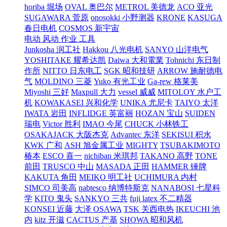
horiba 堀场
OVAL 奥巴尔
METROL 美德龙
ACO 亚光
SUGAWARA 菅原
onosokki 小野测器
KRONE
KASUGA
春日电机
COSMOS 新宇宙
电动 风动 作业 工具
Junkosha 润工社
Hakkou 八光电机
SANYO 山洋电气
YOSHITAKE 耀希达凯
Daiwa 大和電業
Tohnichi 东日制
作所
NITTO 日东电工
SGK 昭和技研
ARROW 施耐德电
气
MOLDINO 三菱
Yuko 有光工业
Ga-rew 格莱美
Miyoshi 三好
Maxpull 大力
vessel 威威
MITOLOY 水户工
机
KOWAKASEI 兴和化学
UNIKA 尤尼卡
TAIYO 太洋
IWATA 岩田
INFLIDGE 英富丽
HOZAN 宝山
SUIDEN
瑞电
Victor 胜利
IMAO 今尾
CHUCK 小林铁工
OSAKAJACK 大阪杰克
Advantec 东洋
SEKISUI 积水
KWK 广和
ASH 旭金属工业
MIGHTY
TSUBAKIMOTO
椿本
ESCO 喜一
nichiban 米琪邦
TAKANO 高野
TONE
前田
TRUSCO 中山
MASADA 正田
HAMMER 锤牌
KAKUTA 角田
MEIKO 明工社
UCHIMURA 内村
SIMCO 司美高
nabtesco 纳博特斯克
NANABOSI 七星科
学
KITO 鬼头
SANKYO 三共
fuji latex 不二精器
KONSEI 近藤
大泽 OSAWA
TSK 关西电热
IKEUCHI 池
内
kitz 开滋
CACTUS 产基
SHOWA 昭和风机