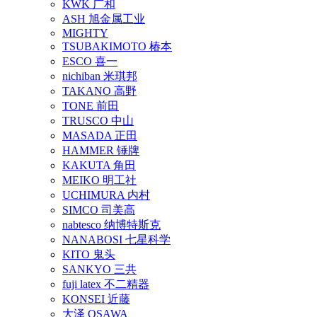
KWK 广和
ASH 旭金属工业
MIGHTY
TSUBAKIMOTO 椿本
ESCO 喜一
nichiban 米琪邦
TAKANO 高野
TONE 前田
TRUSCO 中山
MASADA 正田
HAMMER 锤牌
KAKUTA 角田
MEIKO 明工社
UCHIMURA 内村
SIMCO 司美高
nabtesco 纳博特斯克
NANABOSI 七星科学
KITO 鬼头
SANKYO 三共
fuji latex 不二精器
KONSEI 近藤
大泽 OSAWA