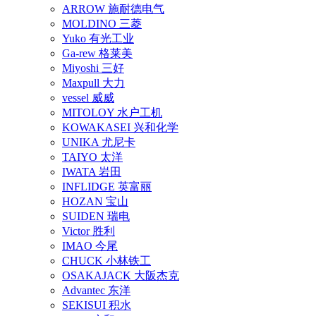
ARROW 施耐德电气
MOLDINO 三菱
Yuko 有光工业
Ga-rew 格莱美
Miyoshi 三好
Maxpull 大力
vessel 威威
MITOLOY 水户工机
KOWAKASEI 兴和化学
UNIKA 尤尼卡
TAIYO 太洋
IWATA 岩田
INFLIDGE 英富丽
HOZAN 宝山
SUIDEN 瑞电
Victor 胜利
IMAO 今尾
CHUCK 小林铁工
OSAKAJACK 大阪杰克
Advantec 东洋
SEKISUI 积水