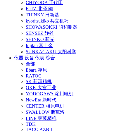
CHIYODA 千代田
KITZ 北泽 阀
THINKY 日新基
kyoritsukiko 共立机巧
SHOWASOKKI 昭和测器
SENSEZ 静雄
SHINKO 新光
fujikin 富士金
SUNKAGAKU 太阳科学
仪器 设备 仪表 综合
全部
Ebara 荏原
RATOC
SK 新泻精机
OKK 大宫工业
YODOGAWA 淀川电机
NewEra 新时代
CENTER 相原电机
SWALLOW 斯瓦洛
LINE 莱茵精机
TDK
TACO AZBIL