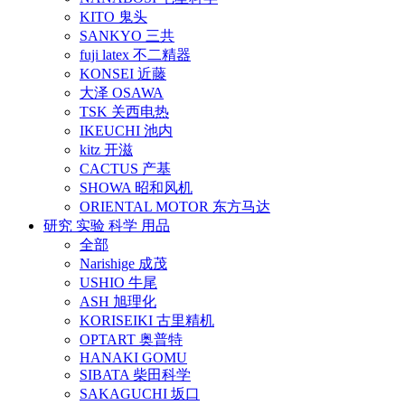
KITO 鬼头
SANKYO 三共
fuji latex 不二精器
KONSEI 近藤
大泽 OSAWA
TSK 关西电热
IKEUCHI 池内
kitz 开滋
CACTUS 产基
SHOWA 昭和风机
ORIENTAL MOTOR 东方马达
研究 实验 科学 用品
全部
Narishige 成茂
USHIO 牛尾
ASH 旭理化
KORISEIKI 古里精机
OPTART 奥普特
HANAKI GOMU
SIBATA 柴田科学
SAKAGUCHI 坂口