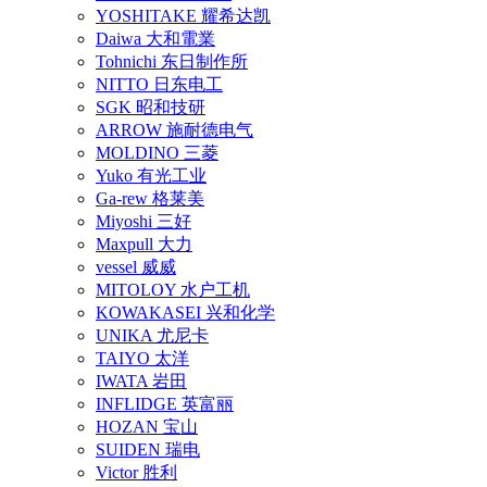
YOSHITAKE 耀希达凯
Daiwa 大和電業
Tohnichi 东日制作所
NITTO 日东电工
SGK 昭和技研
ARROW 施耐德电气
MOLDINO 三菱
Yuko 有光工业
Ga-rew 格莱美
Miyoshi 三好
Maxpull 大力
vessel 威威
MITOLOY 水户工机
KOWAKASEI 兴和化学
UNIKA 尤尼卡
TAIYO 太洋
IWATA 岩田
INFLIDGE 英富丽
HOZAN 宝山
SUIDEN 瑞电
Victor 胜利