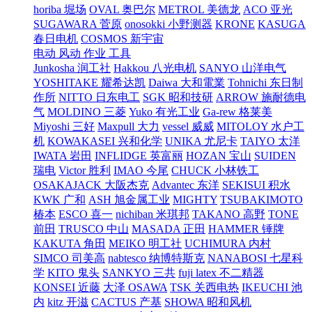
horiba 堀场
OVAL 奥巴尔
METROL 美德龙
ACO 亚光
SUGAWARA 菅原
onosokki 小野测器
KRONE
KASUGA
春日电机
COSMOS 新宇宙
电动 风动 作业 工具
Junkosha 润工社
Hakkou 八光电机
SANYO 山洋电气
YOSHITAKE 耀希达凯
Daiwa 大和電業
Tohnichi 东日制
作所
NITTO 日东电工
SGK 昭和技研
ARROW 施耐德电
气
MOLDINO 三菱
Yuko 有光工业
Ga-rew 格莱美
Miyoshi 三好
Maxpull 大力
vessel 威威
MITOLOY 水户工
机
KOWAKASEI 兴和化学
UNIKA 尤尼卡
TAIYO 太洋
IWATA 岩田
INFLIDGE 英富丽
HOZAN 宝山
SUIDEN
瑞电
Victor 胜利
IMAO 今尾
CHUCK 小林铁工
OSAKAJACK 大阪杰克
Advantec 东洋
SEKISUI 积水
KWK 广和
ASH 旭金属工业
MIGHTY
TSUBAKIMOTO
椿本
ESCO 喜一
nichiban 米琪邦
TAKANO 高野
TONE
前田
TRUSCO 中山
MASADA 正田
HAMMER 锤牌
KAKUTA 角田
MEIKO 明工社
UCHIMURA 内村
SIMCO 司美高
nabtesco 纳博特斯克
NANABOSI 七星科
学
KITO 鬼头
SANKYO 三共
fuji latex 不二精器
KONSEI 近藤
大泽 OSAWA
TSK 关西电热
IKEUCHI 池
内
kitz 开滋
CACTUS 产基
SHOWA 昭和风机