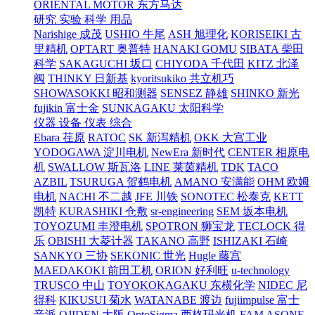
ORIENTAL MOTOR 东方马达
研究 实验 科学 用品
Narishige 成茂
USHIO 牛尾
ASH 旭理化
KORISEIKI 古
里精机
OPTART 奥普特
HANAKI GOMU
SIBATA 柴田
科学
SAKAGUCHI 坂口
CHIYODA 千代田
KITZ 北泽
阀
THINKY 日新基
kyoritsukiko 共立机巧
SHOWASOKKI 昭和测器
SENSEZ 静雄
SHINKO 新光
fujikin 富士金
SUNKAGAKU 太阳科学
仪器 设备 仪表 综合
Ebara 荏原
RATOC
SK 新泻精机
OKK 大宫工业
YODOGAWA 淀川电机
NewEra 新时代
CENTER 相原电
机
SWALLOW 斯瓦洛
LINE 莱茵精机
TDK
TACO
AZBIL
TSURUGA 贺鹤电机
AMANO 安满能
OHM 欧姆
电机
NACHI 不二越
JFE 川铁
SONOTEC 松泰克
KETT
凯特
KURASHIKI 仓敷
sr-engineering
SEM 坂本电机
TOYOZUMI 丰澄电机
SPOTRON 狮宝龙
TECLOCK 得
乐
OBISHI 大菱计器
TAKANO 高野
ISHIZAKI 石崎
SANKYO 三协
SEKONIC 世光
Hugle 藤宫
MAEDAKOKI 前田工机
ORION 好利旺
u-technology
TRUSCO 中山
TOYOKOKAGAKU 东横化学
NIDEC 尼
得科
KIKUSUI 菊水
WATANABE 渡边
fujiimpulse 富士
音派
OJIDEN 大阪
OptoSigma 西格玛光机
FAM
ASONE