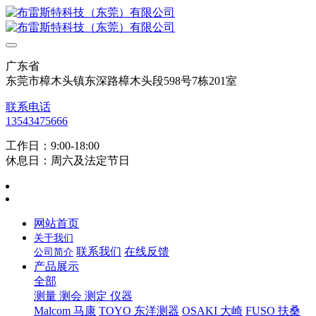
广东省
东莞市樟木头镇东深路樟木头段598号7栋201室
联系电话
13543475666
工作日：9:00-18:00
休息日：周六及法定节日
网站首页
关于我们
联系我们
在线反馈
公司简介
产品展示
全部
测量 测会 测定 仪器
Malcom 马康
TOYO 东洋测器
OSAKI 大崎
FUSO 扶桑