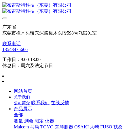
广东省
东莞市樟木头镇东深路樟木头段598号7栋201室
联系电话
13543475666
工作日：9:00-18:00
休息日：周六及法定节日
网站首页
关于我们
联系我们
在线反馈
公司简介
产品展示
全部
测量 测会 测定 仪器
Malcom 马康
TOYO 东洋测器
OSAKI 大崎
FUSO 扶桑