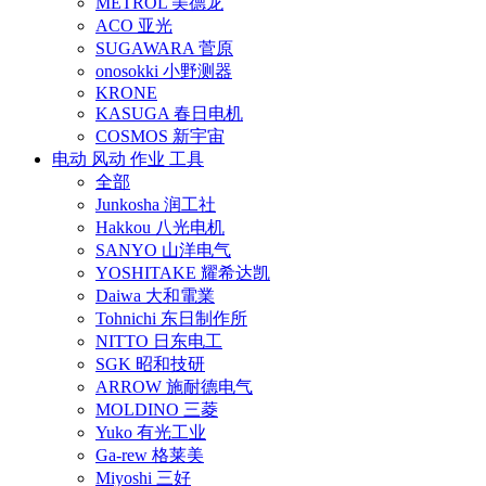
METROL 美德龙
ACO 亚光
SUGAWARA 菅原
onosokki 小野测器
KRONE
KASUGA 春日电机
COSMOS 新宇宙
电动 风动 作业 工具
全部
Junkosha 润工社
Hakkou 八光电机
SANYO 山洋电气
YOSHITAKE 耀希达凯
Daiwa 大和電業
Tohnichi 东日制作所
NITTO 日东电工
SGK 昭和技研
ARROW 施耐德电气
MOLDINO 三菱
Yuko 有光工业
Ga-rew 格莱美
Miyoshi 三好