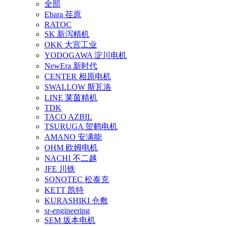
全部
Ebara 荏原
RATOC
SK 新泻精机
OKK 大宫工业
YODOGAWA 淀川电机
NewEra 新时代
CENTER 相原电机
SWALLOW 斯瓦洛
LINE 莱茵精机
TDK
TACO AZBIL
TSURUGA 贺鹤电机
AMANO 安满能
OHM 欧姆电机
NACHI 不二越
JFE 川铁
SONOTEC 松泰克
KETT 凯特
KURASHIKI 仓敷
sr-engineering
SEM 坂本电机