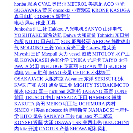
horiba 堀场
OVAL 奥巴尔
METROL 美德龙
ACO 亚光
SUGAWARA 菅原
onosokki 小野测器
KRONE
KASUGA
春日电机
COSMOS 新宇宙
电动 风动 作业 工具
Junkosha 润工社
Hakkou 八光电机
SANYO 山洋电气
YOSHITAKE 耀希达凯
Daiwa 大和電業
Tohnichi 东日制
作所
NITTO 日东电工
SGK 昭和技研
ARROW 施耐德电
气
MOLDINO 三菱
Yuko 有光工业
Ga-rew 格莱美
Miyoshi 三好
Maxpull 大力
vessel 威威
MITOLOY 水户工
机
KOWAKASEI 兴和化学
UNIKA 尤尼卡
TAIYO 太洋
IWATA 岩田
INFLIDGE 英富丽
HOZAN 宝山
SUIDEN
瑞电
Victor 胜利
IMAO 今尾
CHUCK 小林铁工
OSAKAJACK 大阪杰克
Advantec 东洋
SEKISUI 积水
KWK 广和
ASH 旭金属工业
MIGHTY
TSUBAKIMOTO
椿本
ESCO 喜一
nichiban 米琪邦
TAKANO 高野
TONE
前田
TRUSCO 中山
MASADA 正田
HAMMER 锤牌
KAKUTA 角田
MEIKO 明工社
UCHIMURA 内村
SIMCO 司美高
nabtesco 纳博特斯克
NANABOSI 七星科
学
KITO 鬼头
SANKYO 三共
fuji latex 不二精器
KONSEI 近藤
大泽 OSAWA
TSK 关西电热
IKEUCHI 池
内
kitz 开滋
CACTUS 产基
SHOWA 昭和风机