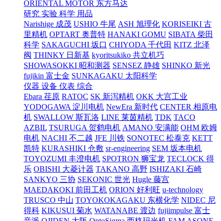
ORIENTAL MOTOR 东方马达
研究 实验 科学 用品
Narishige 成茂
USHIO 牛尾
ASH 旭理化
KORISEIKI 古
里精机
OPTART 奥普特
HANAKI GOMU
SIBATA 柴田
科学
SAKAGUCHI 坂口
CHIYODA 千代田
KITZ 北泽
阀
THINKY 日新基
kyoritsukiko 共立机巧
SHOWASOKKI 昭和测器
SENSEZ 静雄
SHINKO 新光
fujikin 富士金
SUNKAGAKU 太阳科学
仪器 设备 仪表 综合
Ebara 荏原
RATOC
SK 新泻精机
OKK 大宫工业
YODOGAWA 淀川电机
NewEra 新时代
CENTER 相原电
机
SWALLOW 斯瓦洛
LINE 莱茵精机
TDK
TACO
AZBIL
TSURUGA 贺鹤电机
AMANO 安满能
OHM 欧姆
电机
NACHI 不二越
JFE 川铁
SONOTEC 松泰克
KETT
凯特
KURASHIKI 仓敷
sr-engineering
SEM 坂本电机
TOYOZUMI 丰澄电机
SPOTRON 狮宝龙
TECLOCK 得
乐
OBISHI 大菱计器
TAKANO 高野
ISHIZAKI 石崎
SANKYO 三协
SEKONIC 世光
Hugle 藤宫
MAEDAKOKI 前田工机
ORION 好利旺
u-technology
TRUSCO 中山
TOYOKOKAGAKU 东横化学
NIDEC 尼
得科
KIKUSUI 菊水
WATANABE 渡边
fujiimpulse 富士
音派
OJIDEN 大阪
OptoSigma 西格玛光机
FAM
ASONE