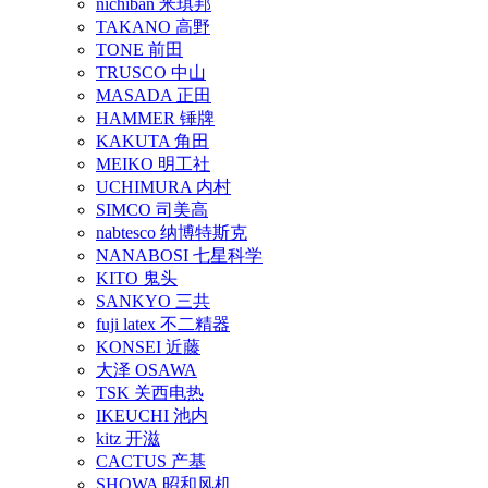
nichiban 米琪邦
TAKANO 高野
TONE 前田
TRUSCO 中山
MASADA 正田
HAMMER 锤牌
KAKUTA 角田
MEIKO 明工社
UCHIMURA 内村
SIMCO 司美高
nabtesco 纳博特斯克
NANABOSI 七星科学
KITO 鬼头
SANKYO 三共
fuji latex 不二精器
KONSEI 近藤
大泽 OSAWA
TSK 关西电热
IKEUCHI 池内
kitz 开滋
CACTUS 产基
SHOWA 昭和风机